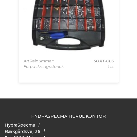
Ar
Fö
-06
Artikelnummer:
SORT-CLS
1 st
Förpackningsstorlek:
1 st
HYDRASPECMA HUVUDKONTOR
HydraSpecma
Bækgårdsvej 36