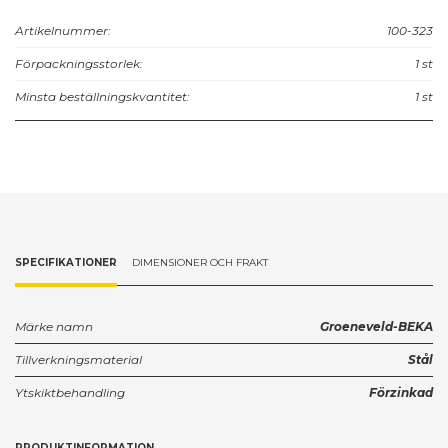
Artikelnummer:
100-323
Förpackningsstorlek:
1 st
Minsta beställningskvantitet:
1 st
SPECIFIKATIONER
DIMENSIONER OCH FRAKT
Märke namn
Groeneveld-BEKA
Tillverkningsmaterial
Stål
Ytskiktbehandling
Förzinkad
PRODUKTINFORMATION