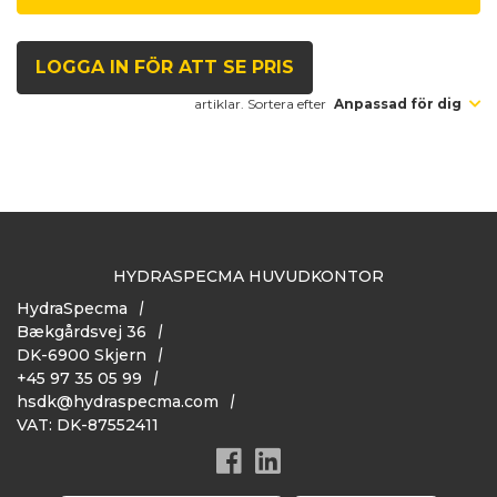
LOGGA IN FÖR ATT SE PRIS
artiklar. Sortera efter
Anpassad för dig
HYDRASPECMA HUVUDKONTOR
HydraSpecma
Bækgårdsvej 36
DK-6900 Skjern
+45 97 35 05 99
hsdk@hydraspecma.com
VAT: DK-87552411