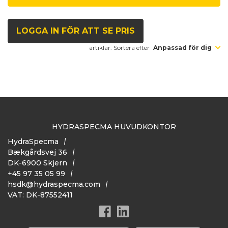
LOGGA IN FÖR ATT SE PRIS
artiklar. Sortera efter
Anpassad för dig
HYDRASPECMA HUVUDKONTOR
HydraSpecma
Bækgårdsvej 36
DK-6900 Skjern
+45 97 35 05 99
hsdk@hydraspecma.com
VAT: DK-87552411