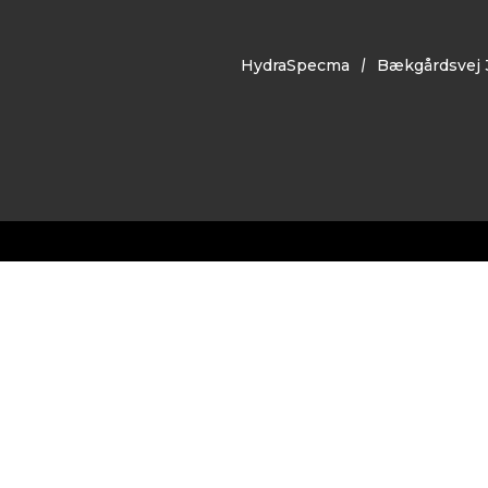
HydraSpecma
Bækgårdsvej 