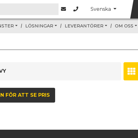
Svenska
NSTER
LÖSNINGAR
LEVERANTÖRER
OM OSS
VY
N FÖR ATT SE PRIS