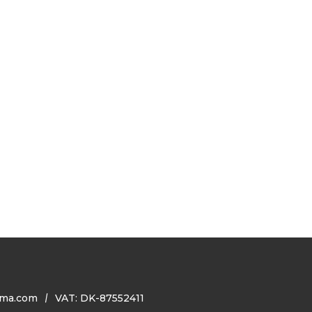
ma.com
VAT: DK-87552411