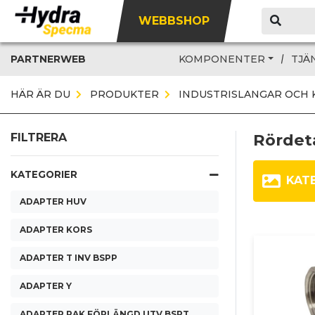
WEBBSHOP
PARTNERWEB
KOMPONENTER
TJÄ
HÄR ÄR DU
PRODUKTER
INDUSTRISLANGAR OCH 
Rördeta
FILTRERA
KATEGORIER
KAT
ADAPTER HUV
ADAPTER KORS
ADAPTER T INV BSPP
ADAPTER Y
ADAPTER RAK FÖRLÄNGD UTV BSPT