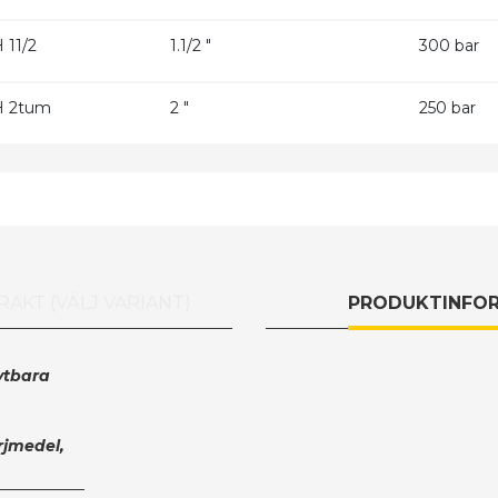
 11/2
1.1/2 "
300 bar
H 2tum
2 "
250 bar
AKT (VÄLJ VARIANT)
PRODUKTINFO
ytbara
rjmedel,