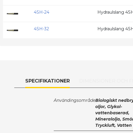
4SH-24
Hydraulslang 4SH
4SH-32
Hydraulslang 4S
SPECIFIKATIONER
DIMENSIONER OCH FR
Användingsområde
Biologiskt nedbr
oljor, Glykol-
vattenbaserad,
Mineralolja, Smö
Tryckluft, Vatten