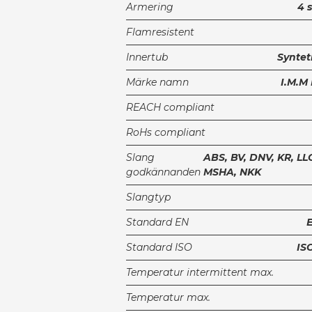
Armering
4 s
Flamresistent
Innertub
Synte
Märke namn
I.M.M
REACH compliant
RoHs compliant
Slang
ABS, BV, DNV, KR, L
godkännanden
MSHA, NKK
Slangtyp
Standard EN
Standard ISO
IS
Temperatur intermittent max.
Temperatur max.