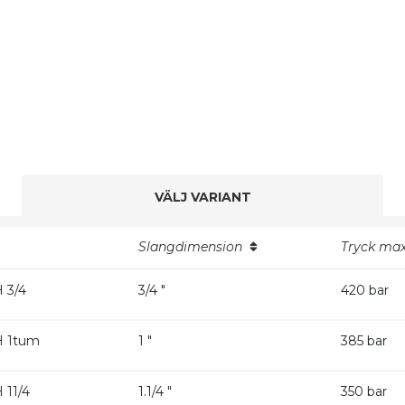
VÄLJ VARIANT
Slangdimension
Tryck ma
 3/4
3/4 "
420 bar
H 1tum
1 "
385 bar
 11/4
1.1/4 "
350 bar