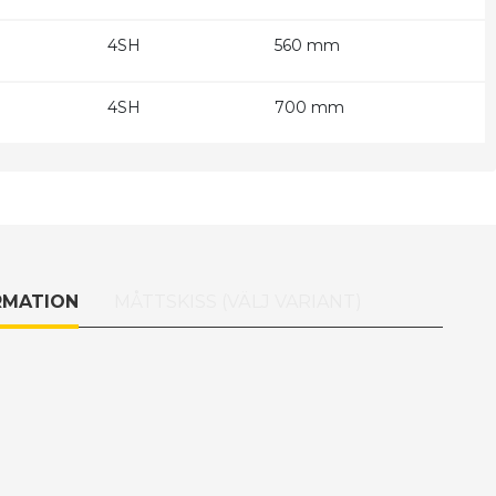
4SH
560 mm
4SH
700 mm
RMATION
MÅTTSKISS (VÄLJ VARIANT)