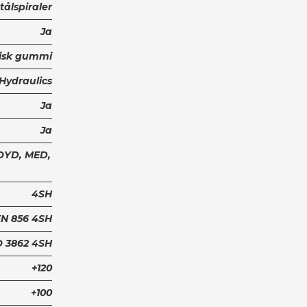
tålspiraler
Ja
tisk gummi
 Hydraulics
Ja
Ja
LOYD, MED,
4SH
EN 856 4SH
O 3862 4SH
+120
+100