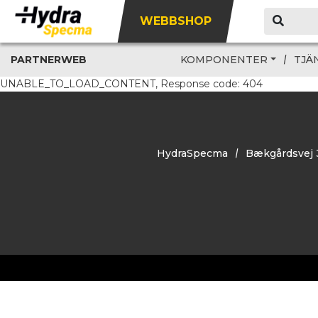
WEBBSHOP
PARTNERWEB
KOMPONENTER
TJÄ
UNABLE_TO_LOAD_CONTENT, Response code: 404
HydraSpecma
Bækgårdsvej 