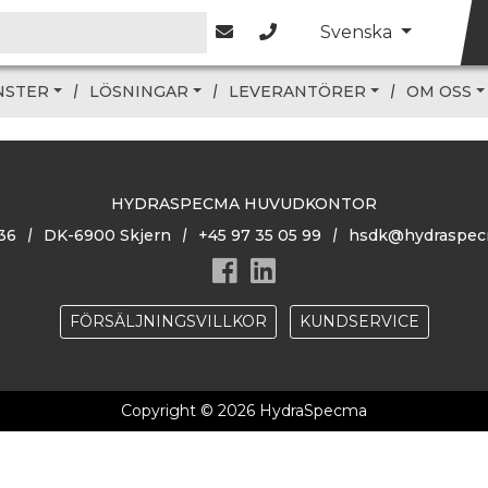
Svenska
NSTER
LÖSNINGAR
LEVERANTÖRER
OM OSS
HYDRASPECMA HUVUDKONTOR
36
DK-6900 Skjern
+45 97 35 05 99
hsdk@hydraspec
FÖRSÄLJNINGSVILLKOR
KUNDSERVICE
Copyright © 2026 HydraSpecma