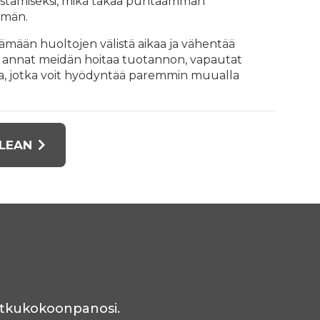
stamiseksi, mikä takaa puhtaamman
lmän.
mään huoltojen välistä aikaa ja vähentää
n annat meidän hoitaa tuotannon, vapautat
ja, jotka voit hyödyntää paremmin muualla
CLEAN
letkukokoonpanosi.