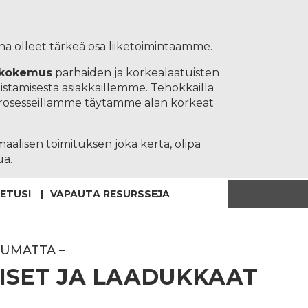
na olleet tärkeä osa liiketoimintaamme.
 kokemus
parhaiden ja korkealaatuisten
istamisesta asiakkaillemme. Tehokkailla
rosesseillamme täytämme alan korkeat
aalisen toimituksen joka kerta, olipa
ua.
 ETUSI
VAPAUTA RESURSSEJA
PUMATTA –
ISET JA LAADUKKAAT