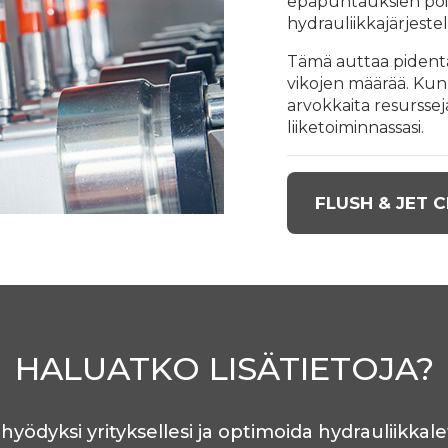
epäpuhtauksien poi
hydrauliikkajärjeste
Tämä auttaa pidentä
vikojen määrää. Ku
arvokkaita resursse
liiketoiminnassasi.
FLUSH & JET 
HALUATKO LISÄTIETOJA?
hyödyksi yrityksellesi ja optimoida hydrauliikka