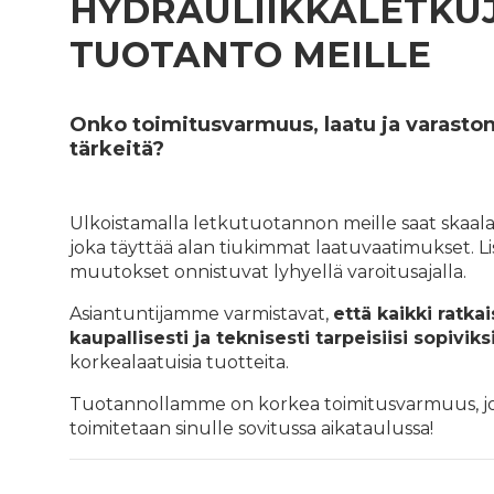
HYDRAULIIKKALETKU
TUOTANTO MEILLE
Onko toimitusvarmuus, laatu ja varastonh
tärkeitä?
Ulkoistamalla letkutuotannon meille saat skaa
joka täyttää alan tiukimmat laatuvaatimukset. L
muutokset onnistuvat lyhyellä varoitusajalla.
Asiantuntijamme varmistavat,
että kaikki ratka
kaupallisesti ja teknisesti tarpeisiisi sopiviks
korkealaatuisia tuotteita.
Tuotannollamme on korkea toimitusvarmuus, jo
toimitetaan sinulle sovitussa aikataulussa!