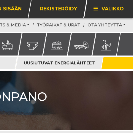
U SISÄÄN
REKISTERÖIDY
VALIKKO
TS & MEDIA
TYÖPAIKAT & URAT
OTA YHTEYTTÄ
UUSIUTUVAT ENERGIALÄHTEET
ONPANO