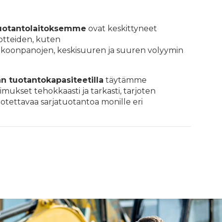
uotantolaitoksemme
ovat keskittyneet
otteiden, kuten
okoonpanojen, keskisuuren ja suuren volyymin
n tuotantokapasiteetilla
täytämme
mukset tehokkaasti ja tarkasti, tarjoten
uotettavaa sarjatuotantoa monille eri