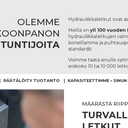
OLEMME
Hydrauliikkaletkut ovat ai
Meillä on
yli 100 vuoden
KOONPANON
hydrauliikkaletkujen valm
TUNTIJOITA
koneillamme ja puhtausp
standardit.
Voimme taata sinulle optim
eräkoko 10 tai 10 000 letk
RÄÄTÄLÖITY TUOTANTO
KAPASITEETTIMME – SINUN
MÄÄRÄSTÄ RIIP
TURVALL
LETKUT