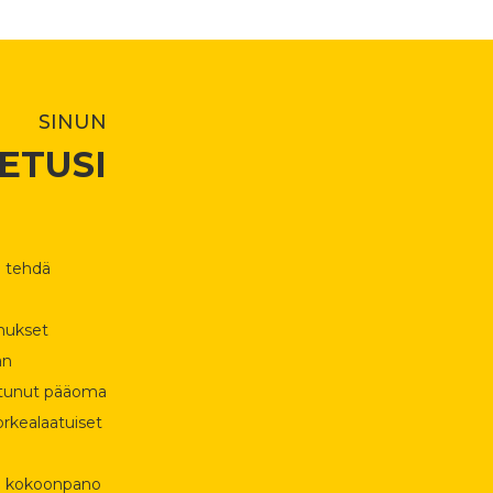
SINUN
ETUSI
n tehdä
mukset
an
utunut pääoma
orkealaatuiset
 ja kokoonpano