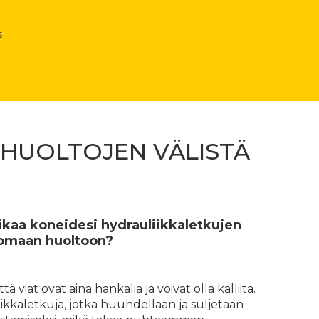
s
 HUOLTOJEN VÄLISTÄ
aikaa koneidesi hydrauliikkaletkujen
omaan huoltoon?
iat ovat aina hankalia ja voivat olla kalliita.
kkaletkuja, jotka huuhdellaan ja suljetaan