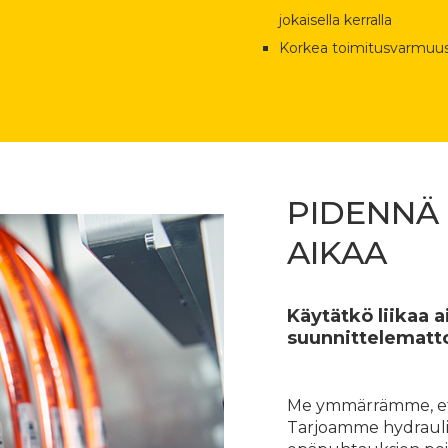
jokaisella kerralla
Korkea toimitusvarmuu
PIDENNÄ
AIKAA
Käytätkö liikaa 
suunnittelematt
Me ymmärrämme, että v
Tarjoamme hydraulii