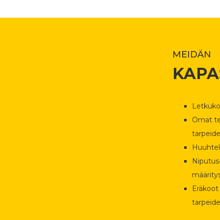
MEIDÄN
KAPA
Letkuko
Omat te
tarpeid
Huuhtel
Niputus-
määrity
Eräkoot
tarpeid