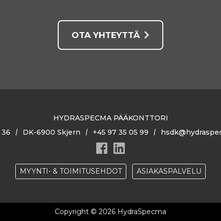
OTA YHTEYTTÄ
HYDRASPECMA PÄÄKONTTORI
 36
DK-6900 Skjern
+45 97 35 05 99
hsdk@hydraspe
MYYNTI- & TOIMITUSEHDOT
ASIAKASPALVELU
Copyright © 2026 HydraSpecma