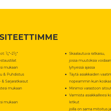
SITEETTIMME
1
1
ot:
⁄
"–2
⁄
"
Skaalautuva ratkaisu,
4
2
staustilat
jossa muutoksia voidaa
esi mukaan
lyhyessä ajassa
u & Puhdistus
Täytä asiakkaiden vaati
 & Sarjaratkaisut
nopeammin kuin koska
stesi mukaan
Minimoi varastoon sito
Varmista asiakkailleesi k
esi mukaan
letkut
joilla on sama mitoitus