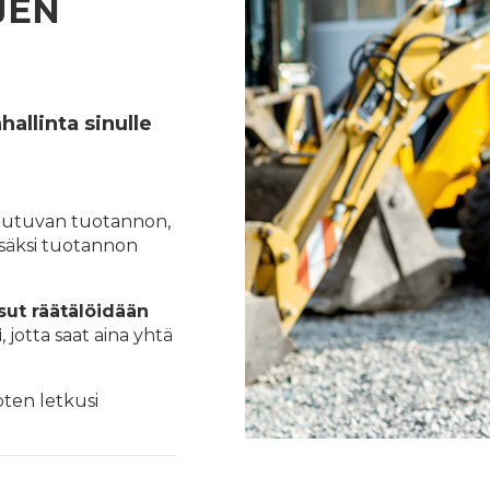
JEN
allinta sinulle
lautuvan tuotannon,
isäksi tuotannon
isut räätälöidään
i
, jotta saat aina yhtä
ten letkusi