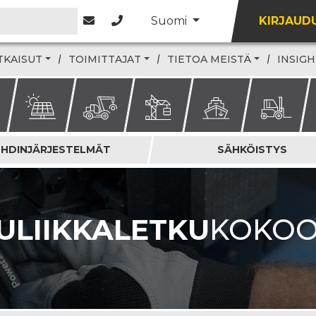
Suomi
KIRJAUD
TKAISUT
TOIMITTAJAT
TIETOA MEISTÄ
INSIGH
HDINJÄRJESTELMÄT
SÄHKÖISTYS
ULIIKKALETKU
KOKO