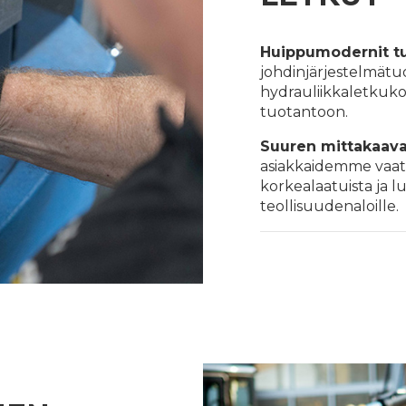
Huippumodernit t
johdinjärjestelmätu
hydrauliikkaletkuk
tuotantoon.
Suuren mittakaava
asiakkaidemme vaati
korkealaatuista ja l
teollisuudenaloille.