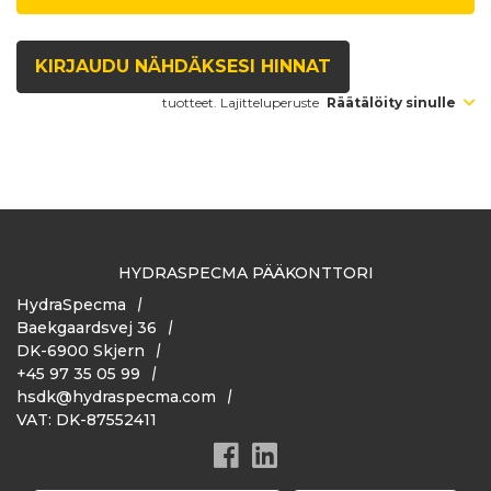
KIRJAUDU NÄHDÄKSESI HINNAT
tuotteet. Lajitteluperuste
Räätälöity sinulle
HYDRASPECMA PÄÄKONTTORI
HydraSpecma
Baekgaardsvej 36
DK-6900 Skjern
+45 97 35 05 99
hsdk@hydraspecma.com
VAT: DK-87552411