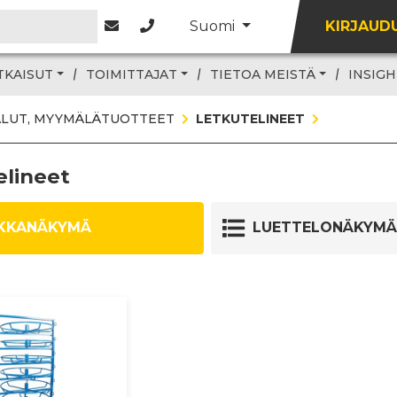
Suomi
KIRJAUD
TKAISUT
TOIMITTAJAT
TIETOA MEISTÄ
INSIGH
ALUT, MYYMÄLÄTUOTTEET
LETKUTELINEET
elineet
KKANÄKYMÄ
LUETTELONÄKYMÄ