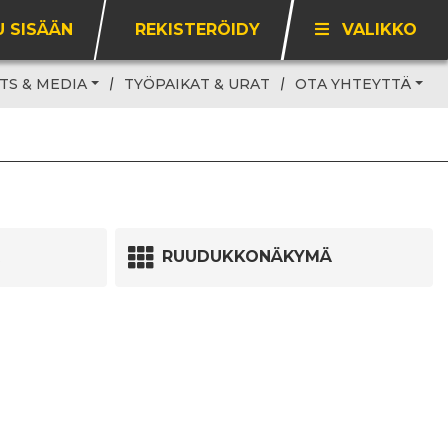
U SISÄÄN
REKISTERÖIDY
VALIKKO
TS & MEDIA
TYÖPAIKAT & URAT
OTA YHTEYTTÄ
RUUDUKKONÄKYMÄ