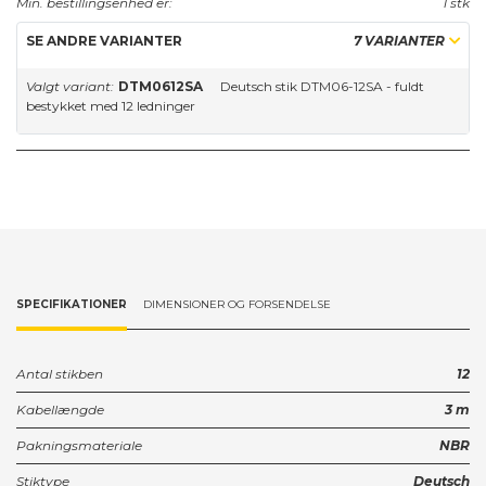
Min. bestillingsenhed er:
1 stk
SE ANDRE VARIANTER
7 VARIANTER
Valgt variant:
DTM0612SA
Deutsch stik DTM06-12SA - fuldt
bestykket med 12 ledninger
SPECIFIKATIONER
DIMENSIONER OG FORSENDELSE
Antal stikben
12
Kabellængde
3 m
Pakningsmateriale
NBR
Stiktype
Deutsch