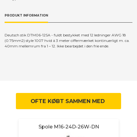
PRODUKT INFORMATION
Deutsch stik DTM06-12SA - fuldt bestykket med 12 ledninger AWG 18
(0.75mm2) style 1007 hvid á 3 meter ciffermærket kontinuerligt m. ca.
40mm mellemrum fra 1 – 12. Ikke bearbejdet i den frie ende.
OFTE KØBT SAMMEN MED
H
Spole M16-24D-26W-DN