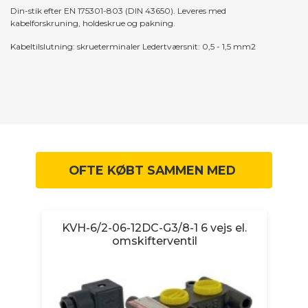
Din-stik efter EN 175301-803 (DIN 43650). Leveres med
kabelforskruning, holdeskrue og pakning.
Kabeltilslutning: skrueterminaler Ledertværsnit: 0,5 - 1,5 mm2
OFTE KØBT SAMMEN MED
1-
KVH-6/2-06-12DC-G3/8-1 6 vejs el.
K
omskifterventil