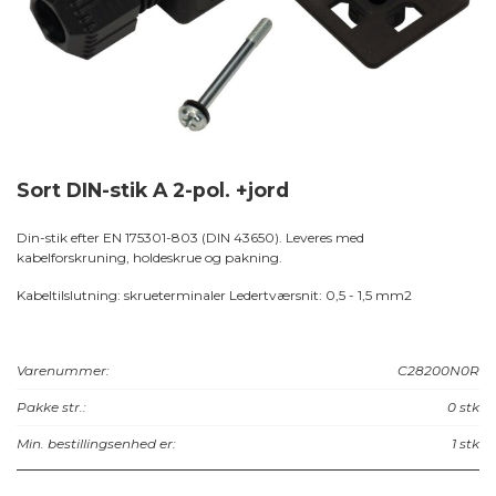
Sort DIN-stik A 2-pol. +jord
Din-stik efter EN 175301-803 (DIN 43650). Leveres med
kabelforskruning, holdeskrue og pakning.
Kabeltilslutning: skrueterminaler Ledertværsnit: 0,5 - 1,5 mm2
Varenummer:
C28200N0R
Pakke str.:
0 stk
Min. bestillingsenhed er:
1 stk