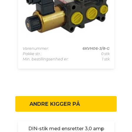
001
Varenummer:
6KVH06-3/8-G
Va
 stk
Pakke str.:
0 stk
Pa
 stk
Min. bestillingsenhed er:
1 stk
Mi
ANDRE KIGGER PÅ
m
DIN-stik med ensretter 3,0 amp