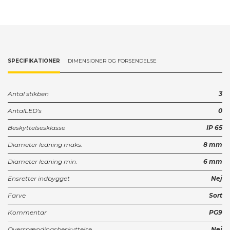
SPECIFIKATIONER
DIMENSIONER OG FORSENDELSE
Antal stikben
3
AntalLED's
0
Beskyttelsesklasse
IP 65
Diameter ledning maks.
8 mm
Diameter ledning min.
6 mm
Ensretter indbygget
Nej
Farve
Sort
Kommentar
PG9
Overspændingsbeskyttelse
Nej