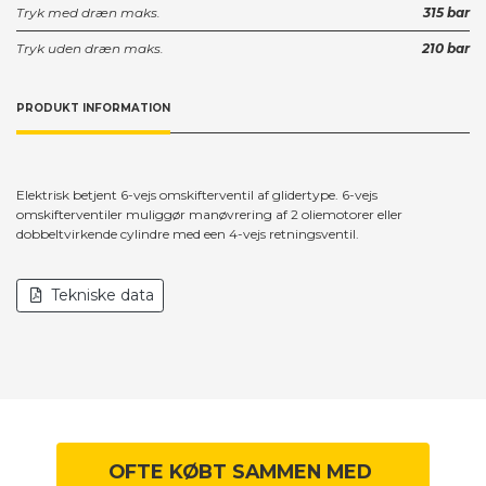
Tryk med dræn maks.
315 bar
Tryk uden dræn maks.
210 bar
PRODUKT INFORMATION
Elektrisk betjent 6-vejs omskifterventil af glidertype. 6-vejs
omskifterventiler muliggør manøvrering af 2 oliemotorer eller
dobbeltvirkende cylindre med een 4-vejs retningsventil.
Tekniske data
OFTE KØBT SAMMEN MED