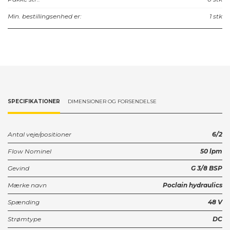
Min. bestillingsenhed er:
1 stk
SPECIFIKATIONER
DIMENSIONER OG FORSENDELSE
Antal veje/positioner
6/2
Flow Nominel
50 lpm
Gevind
G 3/8 BSP
Mærke navn
Poclain hydraulics
Spænding
48 V
Strømtype
DC