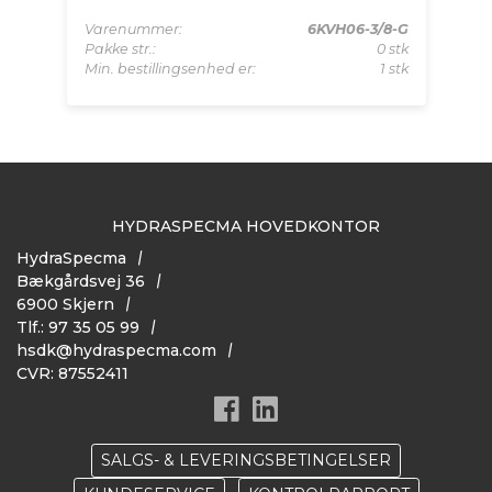
090
Va
 stk
Pa
Varenummer:
6KVH06-3/8-G
 stk
Mi
Pakke str.:
0 stk
Min. bestillingsenhed er:
1 stk
HYDRASPECMA HOVEDKONTOR
HydraSpecma
Bækgårdsvej 36
6900 Skjern
Tlf.: 97 35 05 99
hsdk@hydraspecma.com
CVR: 87552411
SALGS- & LEVERINGSBETINGELSER