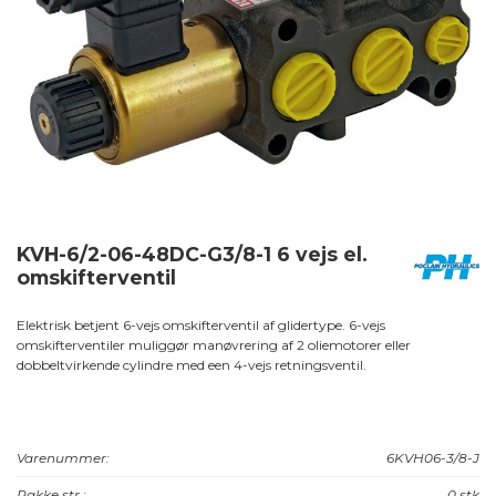
KVH-6/2-06-48DC-G3/8-1 6 vejs el.
omskifterventil
Elektrisk betjent 6-vejs omskifterventil af glidertype. 6-vejs
omskifterventiler muliggør manøvrering af 2 oliemotorer eller
dobbeltvirkende cylindre med een 4-vejs retningsventil.
Varenummer:
6KVH06-3/8-J
Pakke str.:
0 stk