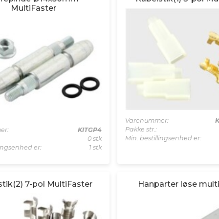
MultiFaster
Varenummer:
K
Pakke str.:
er:
KITGP4
Min. bestillingsenhed er:
0 stk
lingsenhed er:
1 stk
tik(2) 7-pol MultiFaster
Hanparter løse mult