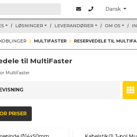
Dansk
ES
LØSNINGER
LEVERANDØRER
OM OS
I
KOBLINGER
MULTIFASTER
RESERVEDELE TIL MULTIF
dele til MultiFaster
for MultiFaster
EVISNING
OR PRISER
yrepinde Ø14x50mm
Kabelstik(1) 3-pol Mu