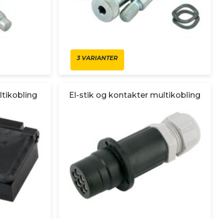
3 VARIANTER
ltikobling
El-stik og kontakter multikobling