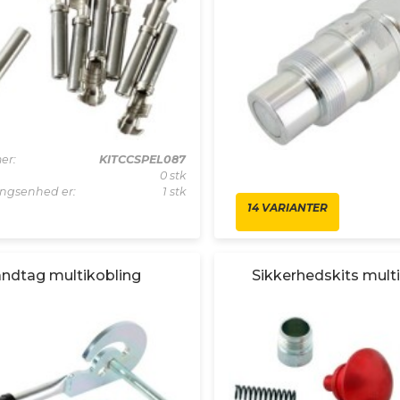
er:
KITCCSPEL087
0 stk
lingsenhed er:
1 stk
14 VARIANTER
ndtag multikobling
Sikkerhedskits mult