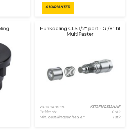
4 VARIANTER
ling
Hunkobling CLS 1/2" port - G1/8" til
MultiFaster
Varenummer:
KIT2FNGS12AAF
Pakke str.:
0 stk
Min. bestillingsenhed er:
1 stk