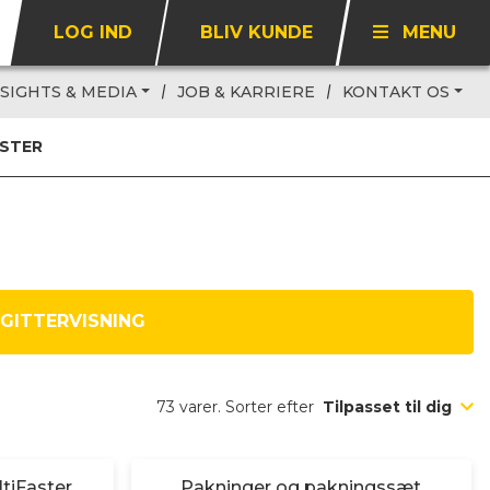
LOG IND
BLIV KUNDE
MENU
NSIGHTS & MEDIA
JOB & KARRIERE
KONTAKT OS
ASTER
GITTERVISNING
73 varer. Sorter efter
Tilpasset til dig
ltiFaster
Pakninger og pakningssæt