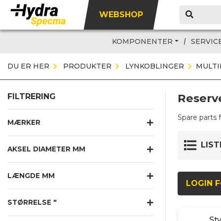
WEBSHOP
KOMPONENTER
SERVIC
DU ER HER
PRODUKTER
LYNKOBLINGER
MULTI
Reserve
FILTRERING
Spare parts 
MÆRKER
LIST
AKSEL DIAMETER MM
LÆNGDE MM
LOGIN F
STØRRELSE "
St