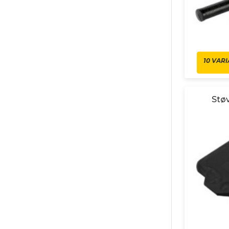
10 VAR
Støv