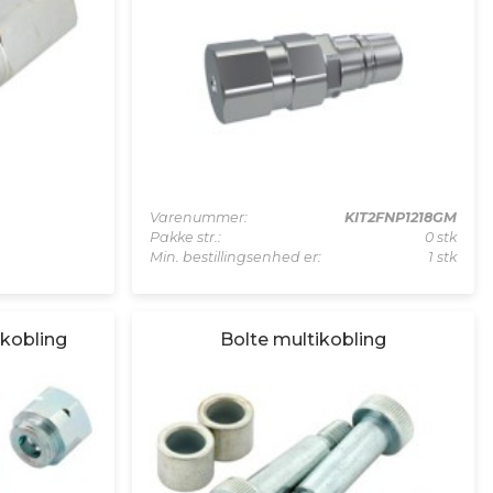
Varenummer:
KIT2FNP1218GM
Pakke str.:
0 stk
Min. bestillingsenhed er:
1 stk
ikobling
Bolte multikobling