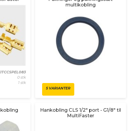
multikobling
ITCCSPEL083
0 stk
1 stk
5 VARIANTER
ikobling
Hankobling CLS 1/2" port - G1/8" til
MultiFaster