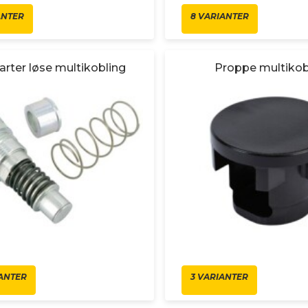
ANTER
8 VARIANTER
rter løse multikobling
Proppe multikob
IANTER
3 VARIANTER