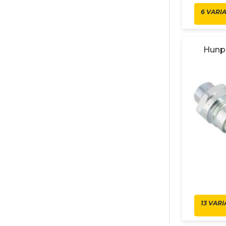
6 VARI
Hunpa
13 VAR