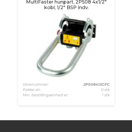
ag
MultiFaster hunpart, 2P508 4x1/2"
M
kobl, 1/2" BSP indv.
AFC
Varenummer:
2P508412GFC
Va
 stk
Pakke str.:
0 stk
Pa
 stk
Min. bestillingsenhed er:
1 stk
Mi