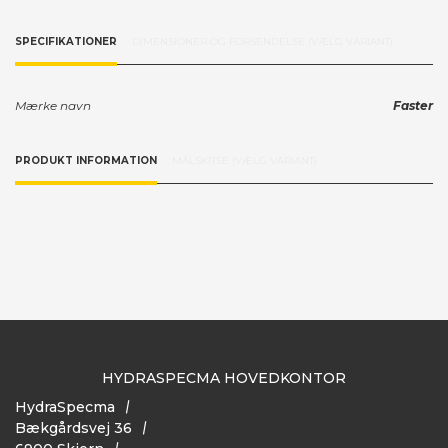
SPECIFIKATIONER
DIMENSIONER OG FORSENDELSE (VÆLG VARIANT)
Mærke navn
Faster
PRODUKT INFORMATION
MÅLSKITSE (VÆLG VARIANT)
HYDRASPECMA HOVEDKONTOR
HydraSpecma
Bækgårdsvej 36