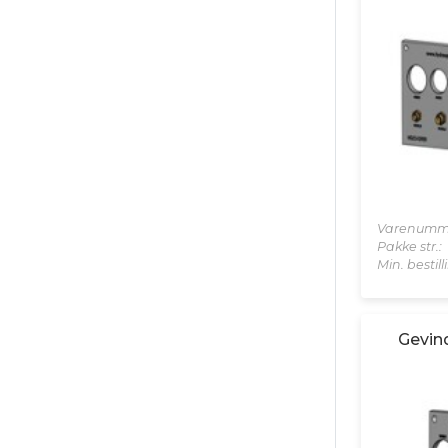
Varenumm
Pakke str.:
Min. bestil
Gevind