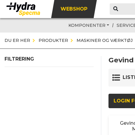
WEBSHOP
KOMPONENTER
SERVIC
DU ER HER
PRODUKTER
MASKINER OG VÆRKTØJ
Gevind 
FILTRERING
LIST
LOGIN F
Gevind
M