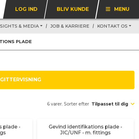
LOG IND
BLIV KUNDE
MENU
NSIGHTS & MEDIA
JOB & KARRIERE
KONTAKT OS
ATIONS PLADE
GITTERVISNING
6 varer. Sorter efter
Tilpasset til dig
s plade -
Gevind identifikations plade -
ngs
JIC/UNF - m. fittings