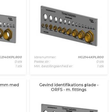
G2140KPLR00
Varenummer:
HG2144KPLR00
0 stk
Pakke str.:
0 stk
1 stk
Min. bestillingsenhed er:
1 stk
de mm med
Gevind identifikations plade -
ORFS - m. fittings