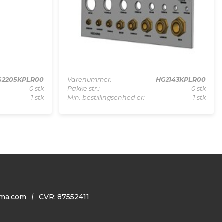
G2205KPLR00
Varenummer:
HG2143KPLR00
0 stk
Pakke str.:
0 stk
1 stk
Min. bestillingsenhed er:
1 stk
ma.com
CVR: 87552411