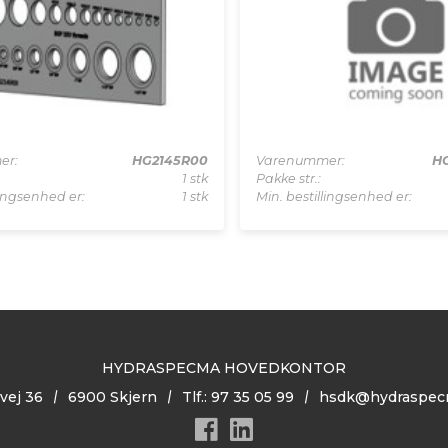
er:
HG2145R00
Varenummer:
H
1 stk
Pakke str.:
lingsenhed er:
1 stk
Min. bestillingsenhed er:
HYDRASPECMA HOVEDKONTOR
vej 36
6900 Skjern
Tlf.: 97 35 05 99
hsdk@hydraspec