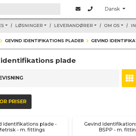
Dansk
ES
LØSNINGER
LEVERANDØRER
OM OS
I
GEVIND IDENTIFIKATIONS PLADER
GEVIND IDENTIFIK
identifikations plade
EVISNING
OR PRISER
 identifikations plade -
Gevind identifikation
etrisk - m. fittings
BSPP - m. fitti