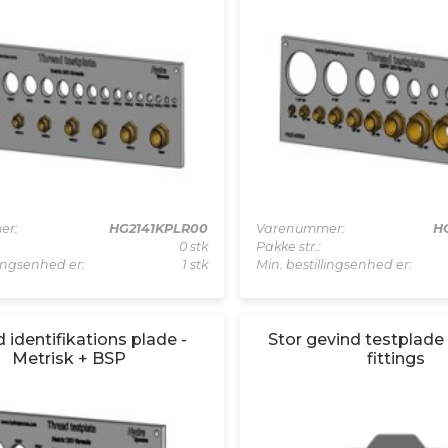
er:
HG2141KPLR00
Varenummer:
H
0 stk
Pakke str.:
lingsenhed er:
1 stk
Min. bestillingsenhed er:
 identifikations plade -
Stor gevind testpla
Metrisk + BSP
fittings