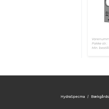
Varenumm
Pakke str.:
Min. bestil
HydraSpecma
Bækgårds