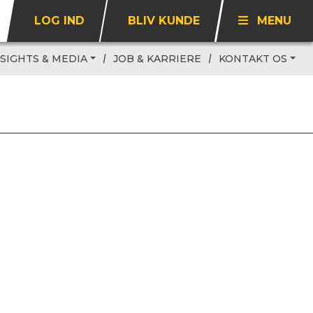
LOG IND
BLIV KUNDE
MENU
NSIGHTS & MEDIA
JOB & KARRIERE
KONTAKT OS