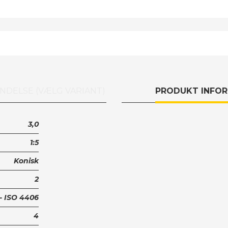
NDELSE (VÆLG VARIANT)
PRODUKT INFO
3,0
1:5
Konisk
2
 - ISO 4406
4