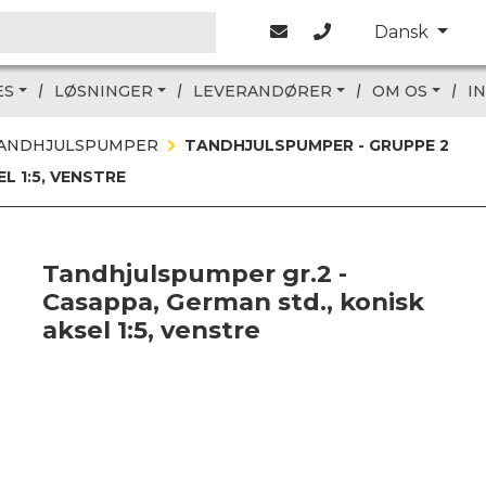
Dansk
ES
LØSNINGER
LEVERANDØRER
OM OS
I
TANDHJULSPUMPER
TANDHJULSPUMPER - GRUPPE 2
L 1:5, VENSTRE
Tandhjulspumper gr.2 -
Casappa, German std., konisk
aksel 1:5, venstre