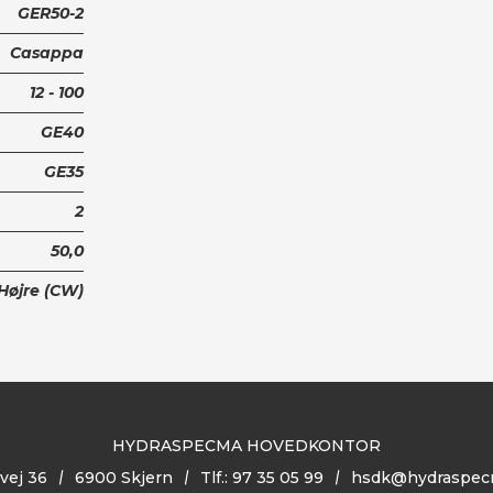
GER50-2
Casappa
12 - 100
GE40
GE35
2
50,0
Højre (CW)
HYDRASPECMA HOVEDKONTOR
vej 36
6900 Skjern
Tlf.: 97 35 05 99
hsdk@hydraspec