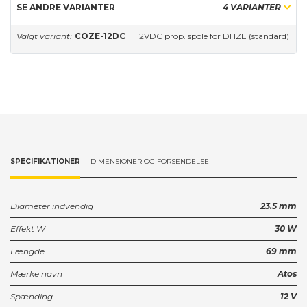
SE ANDRE VARIANTER
4 VARIANTER
Valgt variant:
COZE-12DC
12VDC prop. spole for DHZE (standard)
SPECIFIKATIONER
DIMENSIONER OG FORSENDELSE
Diameter indvendig
23.5 mm
Effekt W
30 W
Længde
69 mm
Mærke navn
Atos
Spænding
12 V