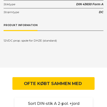
Stiktype
DIN 43650 Form A
Strømtype
DC
PRODUKT INFORMATION
12VDC prop. spole for DHZE (standard)
OFTE KØBT SAMMEN MED
NC
Sort DIN-stik A 2-pol. +jord