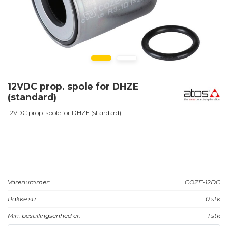
12VDC prop. spole for DHZE
(standard)
12VDC prop. spole for DHZE (standard)
Varenummer:
COZE-12DC
Pakke str.:
0 stk
Min. bestillingsenhed er:
1 stk