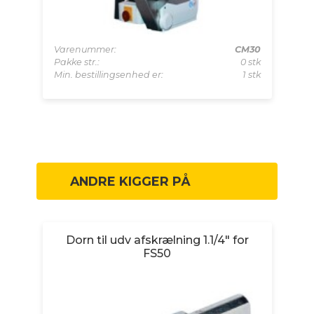
.32
 stk
Varenummer:
CM30
Va
 stk
Pakke str.:
0 stk
Pak
Min. bestillingsenhed er:
1 stk
Mi
ANDRE KIGGER PÅ
Dorn til udv afskrælning 1.1/4" for
FS50