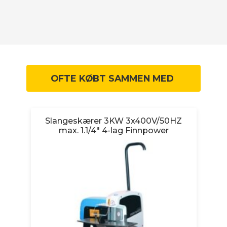
OFTE KØBT SAMMEN MED
Slangeskærer 3KW 3x400V/50HZ
R
max. 1.1/4" 4-lag Finnpower