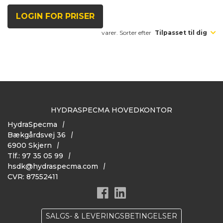
LOGIN FOR PRISER
varer. Sorter efter
Tilpasset til dig
HYDRASPECMA HOVEDKONTOR
HydraSpecma
Bækgårdsvej 36
6900 Skjern
Tlf.: 97 35 05 99
hsdk@hydraspecma.com
CVR: 87552411
SALGS- & LEVERINGSBETINGELSER