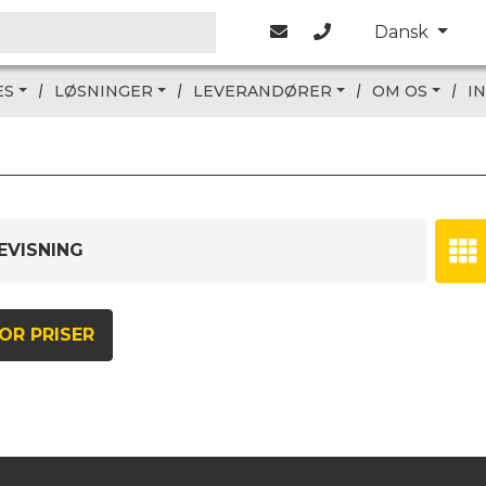
Dansk
ES
LØSNINGER
LEVERANDØRER
OM OS
I
EVISNING
OR PRISER