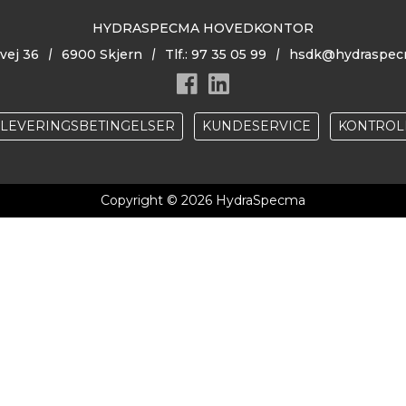
HYDRASPECMA HOVEDKONTOR
vej 36
6900 Skjern
Tlf.: 97 35 05 99
hsdk@hydraspec
& LEVERINGSBETINGELSER
KUNDESERVICE
KONTROL
Copyright © 2026 HydraSpecma