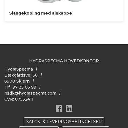
Slangekobling med alukappe
HYDRASPECMA HOVEDKONTOR
HydraSpecma
Bækgårdsvej 36
6900 Skjern
Tlf.: 97 35 05 99
hsdk@hydraspecma.com
CVR: 87552411
SALGS- & LEVERINGSBETINGELSER