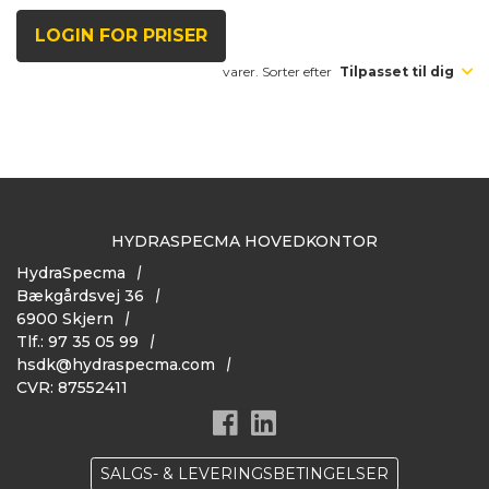
LOGIN FOR PRISER
varer. Sorter efter
Tilpasset til dig
HYDRASPECMA HOVEDKONTOR
HydraSpecma
Bækgårdsvej 36
6900 Skjern
Tlf.: 97 35 05 99
hsdk@hydraspecma.com
CVR: 87552411
SALGS- & LEVERINGSBETINGELSER