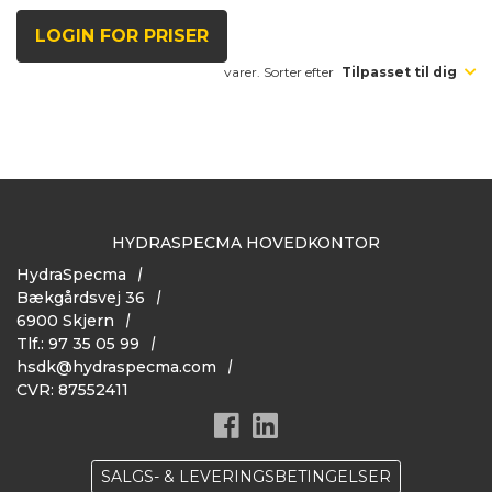
LOGIN FOR PRISER
varer. Sorter efter
Tilpasset til dig
HYDRASPECMA HOVEDKONTOR
HydraSpecma
Bækgårdsvej 36
6900 Skjern
Tlf.: 97 35 05 99
hsdk@hydraspecma.com
CVR: 87552411
SALGS- & LEVERINGSBETINGELSER