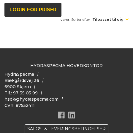
LOGIN FOR PRISER
varer. Sorter efter
Tilpasset til dig
HYDRASPECMA HOVEDKONTOR
HydraSpecma
Bækgårdsvej 36
6900 Skjern
Tlf.: 97 35 05 99
hsdk@hydraspecma.com
CVR: 87552411
SALGS- & LEVERINGSBETINGELSER