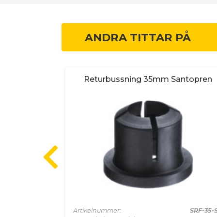
ANDRA TITTAR PÅ
antopren
Returbussning 35mm Santopren
SRF-08-SA
Artikelnummer:
SRF-35-