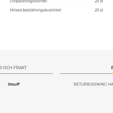
Förpackningsstorlek:
25 st
Minsta beställningskvantitet:
25 st
R OCH FRAKT
Stauff
RETURBUSSNING 1