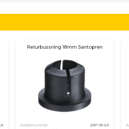
Returbussning 18mm Santopren
SA
Artikelnummer:
SRF-18-SA
A