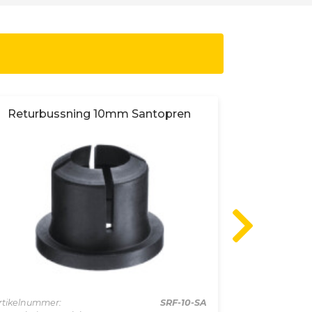
Returbussning 10mm Santopren
Returbu
rtikelnummer:
SRF-10-SA
Artikelnummer