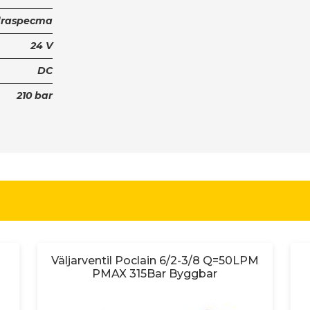
draspecma
24 V
DC
210 bar
Väljarventil Poclain 6/2-3/8 Q=50LPM
PMAX 315Bar Byggbar