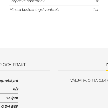
Förpackningsstorlek:
1 st
Minsta beställningskvantitet:
1 st
R OCH FRAKT
gnetstyrd
VÄLJARV. ORTA G3/4 
6/2
75 lpm
G 3/4 BSP