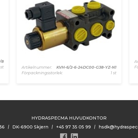
/8
A
 st
F
Artikelnummer:
KVH-6/2-6-24DC00-G38-YZ-N1
Förpackningsstorlek:
1 st
HYDRASPECMA HUVUDKONTOR
36
DK-6900 Skjern
+45 97 35 05 99
hsdk@hydraspec