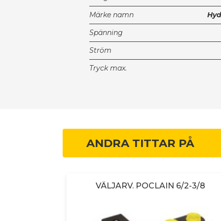
Märke namn
Hy
Spänning
Ström
Tryck max.
ANDRA TITTAR PÅ
 6/2 P
VÄLJARV. POCLAIN 6/2-3/8