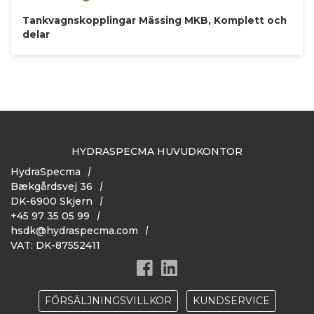
Tankvagnskopplingar Mässing MKB, Komplett och
delar
HYDRASPECMA HUVUDKONTOR
HydraSpecma
Bækgårdsvej 36
DK-6900 Skjern
+45 97 35 05 99
hsdk@hydraspecma.com
VAT: DK-87552411
FÖRSÄLJNINGSVILLKOR
KUNDSERVICE