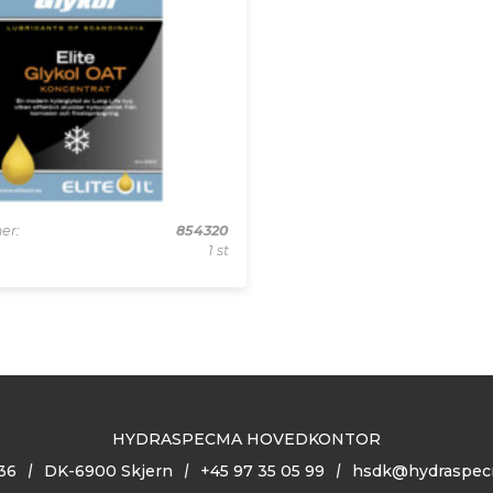
er:
854320
1 st
HYDRASPECMA HOVEDKONTOR
36
DK-6900 Skjern
+45 97 35 05 99
hsdk@hydraspec