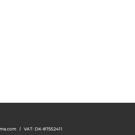
ma.com
VAT: DK-87552411