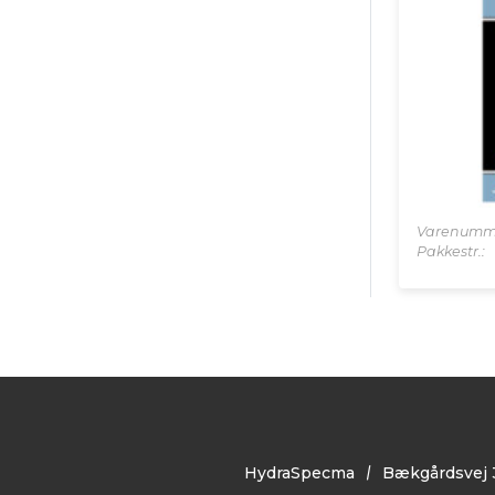
Varenumm
Pakkestr.:
HydraSpecma
Bækgårdsvej 