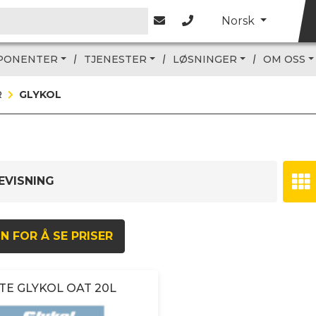
Norsk
PONENTER
TJENESTER
LØSNINGER
OM OSS
R
GLYKOL
EVISNING
N FOR Å SE PRISER
ITE GLYKOL OAT 20L