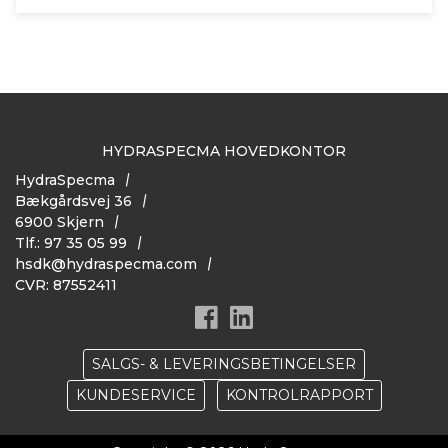
HYDRASPECMA HOVEDKONTOR
HydraSpecma
Bækgårdsvej 36
6900 Skjern
Tlf.: 97 35 05 99
hsdk@hydraspecma.com
CVR: 87552411
SALGS- & LEVERINGSBETINGELSER
KUNDESERVICE
KONTROLRAPPORT