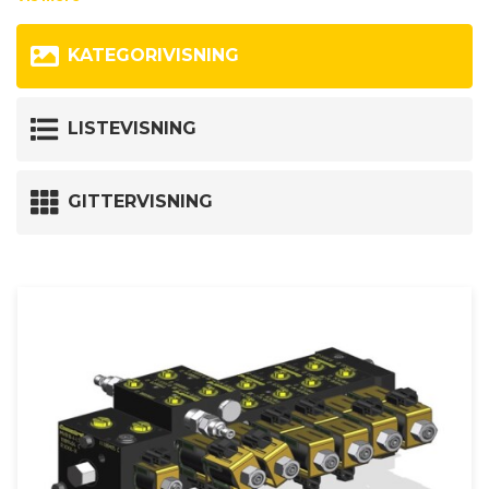
Hvis ikke du kan finde en hydraulik ventil som matcher dine kriterier, så
står vores salgsafdeling klar til at hjælpe dig. Kontakt os her:
KATEGORIVISNING
+45 9735 0599
eller
LISTEVISNING
hsdk@hydraspecma.com
GITTERVISNING