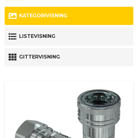
Hvis du ikke kan finde en lynkobling som matcher dine kriterier, så
KATEGORIVISNING
står vores salgsafdeling klar til at hjælpe dig. Kontakt os her:
+45 9735 0599
LISTEVISNING
eller
hsdk@hydraspecma.com
GITTERVISNING