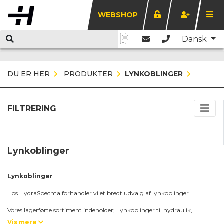
WEBSHOP
Dansk
DU ER HER
PRODUKTER
LYNKOBLINGER
FILTRERING
Lynkoblinger
Lynkoblinger
Hos HydraSpecma forhandler vi et bredt udvalg af lynkoblinger.
Vores lagerførte sortiment indeholder; Lynkoblinger til hydraulik,
Lynkoblinger til vand, luft, gas og multikoblinger.
Vis mere