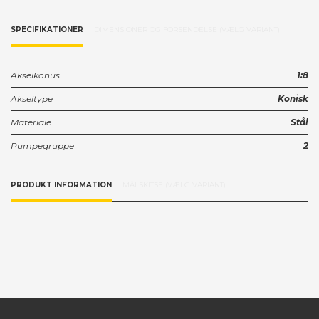
SPECIFIKATIONER
DIMENSIONER OG FORSENDELSE (VÆLG VARIANT)
Akselkonus
1:8
Akseltype
Konisk
Materiale
Stål
Pumpegruppe
2
PRODUKT INFORMATION
MÅLSKITSE (VÆLG VARIANT)