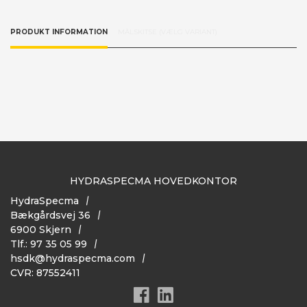
PRODUKT INFORMATION
MÅLSKITSE (VÆLG VARIANT)
HYDRASPECMA HOVEDKONTOR
HydraSpecma
Bækgårdsvej 36
6900 Skjern
Tlf.: 97 35 05 99
hsdk@hydraspecma.com
CVR: 87552411