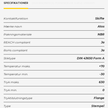
SPECIFIKATIONER
DIMENSIONER OG FORSENDELSE (VÆLG VARIANT)
Kontaktfunktion
Skifte
Mærke navn
Atos
Pakningsmateriale
NBR
REACH compliant
Ja
RoHs compliant
Ja
Stiktype
DIN 43650 Form A
Temperatur maks.
+70
Temperatur min.
-30
Tryk maks.
630
Tryk min.
0
Tryktilslutningstype
Flange
Type
Stempel