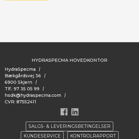
HYDRASPECMA HOVEDKONTOR
HydraSpecma
Bækgårdsvej 36
6900 Skjern
Tlf.: 97 35 05 99
hsdk@hydraspecma.com
CVR: 87552411
SALGS- & LEVERINGSBETINGELSER
KUNDESERVICE
KONTROLRAPPORT