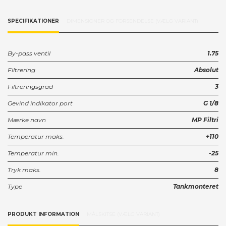
SPECIFIKATIONER
DIMENSIONER OG FORSENDELSE (VÆLG VARIANT)
By-pass ventil
1.75
Filtrering
Absolut
Filtreringsgrad
3
Gevind indikator port
G 1/8
Mærke navn
MP Filtri
Temperatur maks.
+110
Temperatur min.
-25
Tryk maks.
8
Type
Tankmonteret
PRODUKT INFORMATION
MÅLSKITSE (VÆLG VARIANT)