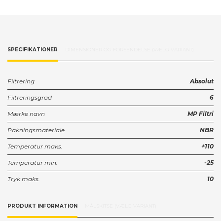
SPECIFIKATIONER
DIMENSIONER OG FORSENDELSE (VÆLG VARIANT)
Filtrering
Absolut
Filtreringsgrad
6
Mærke navn
MP Filtri
Pakningsmateriale
NBR
Temperatur maks.
+110
Temperatur min.
-25
Tryk maks.
10
PRODUKT INFORMATION
MÅLSKITSE (VÆLG VARIANT)