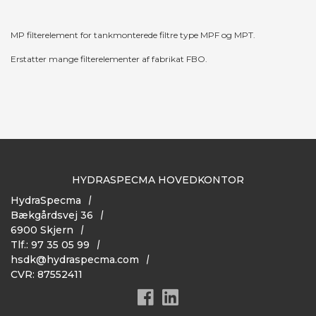
MP filterelement for tankmonterede filtre type MPF og MPT.
Erstatter mange filterelementer af fabrikat FBO.
HYDRASPECMA HOVEDKONTOR
HydraSpecma
Bækgårdsvej 36
6900 Skjern
Tlf.: 97 35 05 99
hsdk@hydraspecma.com
CVR: 87552411