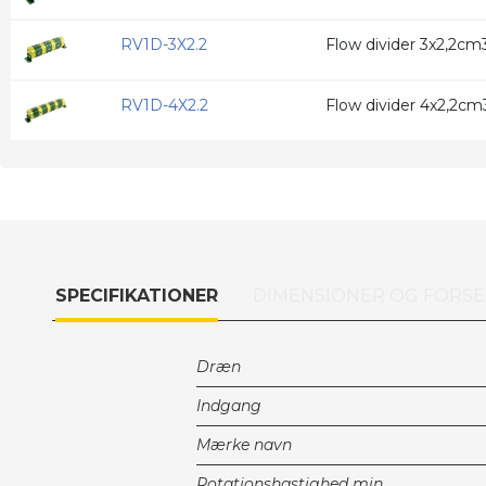
RV1D-3X2.2
Flow divider 3x2,2cm
RV1D-4X2.2
Flow divider 4x2,2cm
SPECIFIKATIONER
DIMENSIONER OG FORSE
Dræn
Indgang
Mærke navn
Rotationshastighed min.