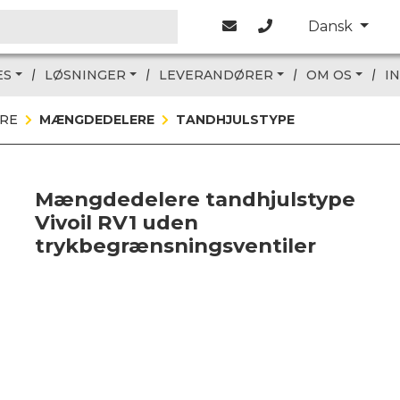
Dansk
ES
LØSNINGER
LEVERANDØRER
OM OS
I
RE
MÆNGDEDELERE
TANDHJULSTYPE
Mængdedelere tandhjulstype
Vivoil RV1 uden
trykbegrænsningsventiler