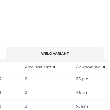
VÆLG VARIANT
Antal sektioner
Flow/sekt min.
3
2
2.5 lpm
3
2
4.5 lpm
3
2
5.5 lpm