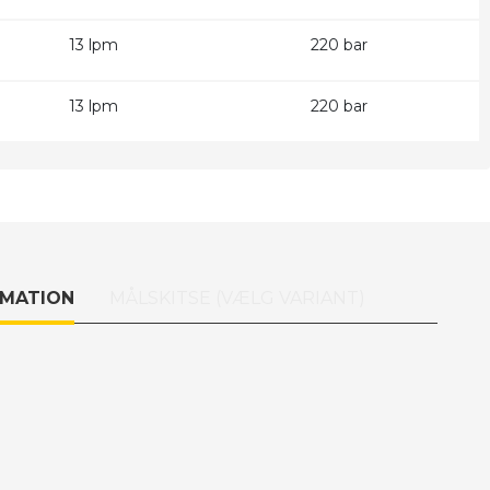
13 lpm
220 bar
13 lpm
220 bar
RMATION
MÅLSKITSE (VÆLG VARIANT)