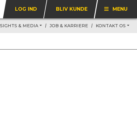
LOG IND
BLIV KUNDE
MENU
NSIGHTS & MEDIA
JOB & KARRIERE
KONTAKT OS