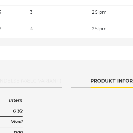
3
3
2.5 lpm
3
4
2.5 lpm
NDELSE (VÆLG VARIANT)
PRODUKT INFO
Intern
G 1/2
Vivoil
1200