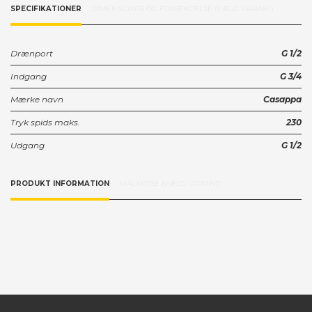
SPECIFIKATIONER
DIMENSIONER OG FORSENDELSE (VÆLG VARIANT)
Drænport
G 1/2
Indgang
G 3/4
Mærke navn
Casappa
Tryk spids maks.
230
Udgang
G 1/2
PRODUKT INFORMATION
MÅLSKITSE (VÆLG VARIANT)