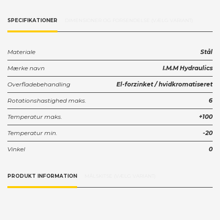
SPECIFIKATIONER
DIMENSIONER OG FORSENDELSE (VÆLG VARIANT)
Materiale
Stål
Mærke navn
I.M.M Hydraulics
Overfladebehandling
El-forzinket / hvidkromatiseret
Rotationshastighed maks.
6
Temperatur maks.
+100
Temperatur min.
-20
Vinkel
0
PRODUKT INFORMATION
MÅLSKITSE (VÆLG VARIANT)