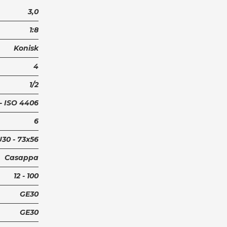
3,0
1:8
Konisk
4
1/2
 - ISO 4406
6
30 - 73x56
Casappa
12 - 100
GE30
GE30