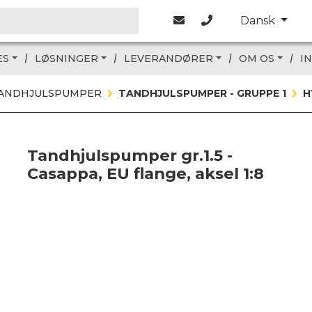
Dansk
ES
LØSNINGER
LEVERANDØRER
OM OS
I
TANDHJULSPUMPER
TANDHJULSPUMPER - GRUPPE 1
H
Tandhjulspumper gr.1.5 -
Casappa, EU flange, aksel 1:8