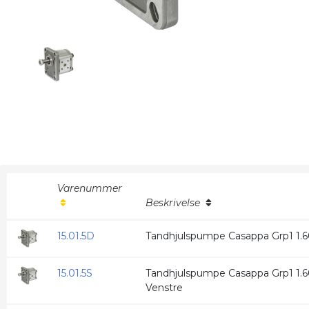
Varenummer
Beskrivelse
15.01.5D
Tandhjulspumpe Casappa Grp1 1.60
15.01.5S
Tandhjulspumpe Casappa Grp1 1.60
Venstre