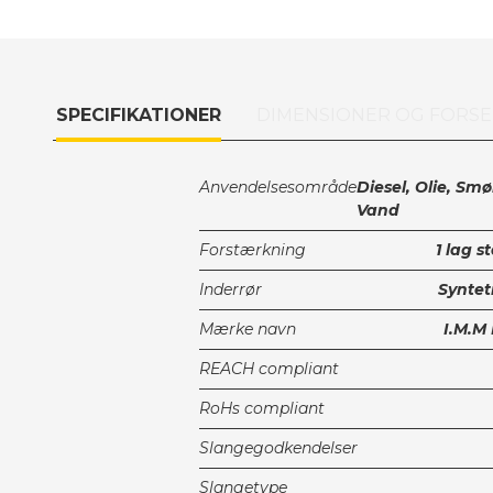
SPECIFIKATIONER
DIMENSIONER OG FORSE
Anvendelsesområde
Diesel, Olie, Smø
Vand
Forstærkning
1 lag s
Inderrør
Synte
Mærke navn
I.M.M
REACH compliant
RoHs compliant
Slangegodkendelser
Slangetype