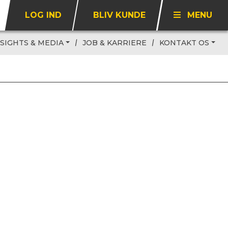
LOG IND
BLIV KUNDE
MENU
NSIGHTS & MEDIA
JOB & KARRIERE
KONTAKT OS