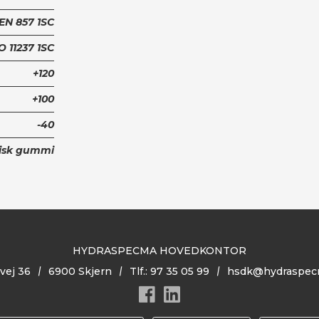
EN 857 1SC
O 11237 1SC
+120
+100
-40
tisk gummi
HYDRASPECMA HOVEDKONTOR
vej 36
6900 Skjern
Tlf.: 97 35 05 99
hsdk@hydraspec