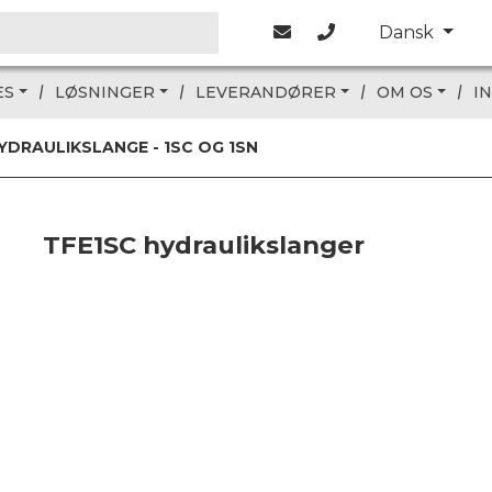
Dansk
ES
LØSNINGER
LEVERANDØRER
OM OS
I
YDRAULIKSLANGE - 1SC OG 1SN
TFE1SC hydraulikslanger