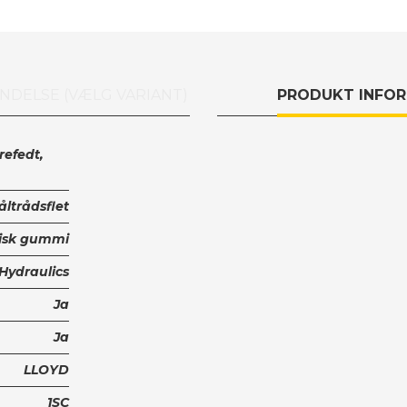
NDELSE (VÆLG VARIANT)
PRODUKT INFO
refedt,
tåltrådsflet
tisk gummi
 Hydraulics
Ja
Ja
LLOYD
1SC