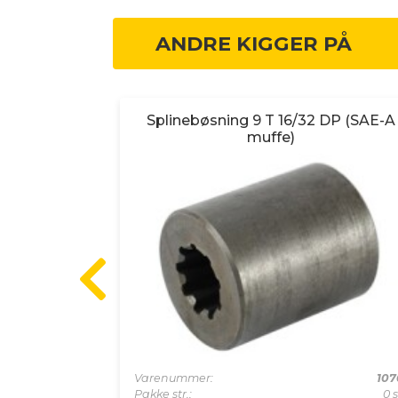
ANDRE KIGGER PÅ
.2
Splinebøsning 9 T 16/32 DP (SAE-A
muffe)
10026
0 stk
Varenummer:
107
1 stk
Pakke str.:
0 s