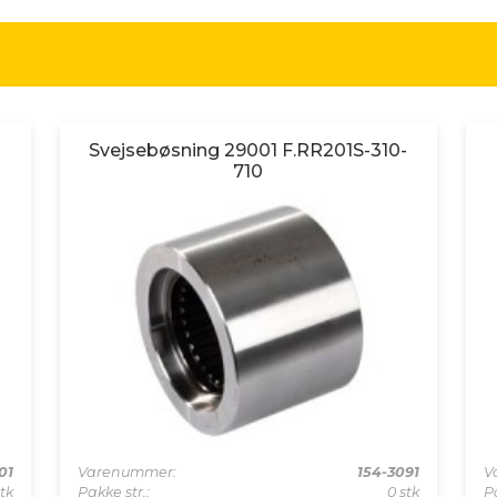
Svejsebøsning 29001 F.RR201S-310-
710
01
Varenummer:
154-3091
V
tk
Pakke str.:
0 stk
Pa