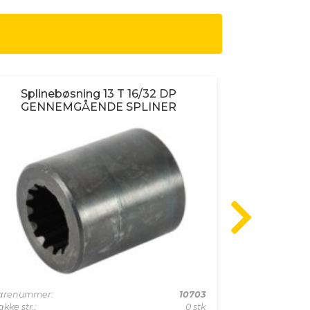
Splinebøsning 13 T 16/32 DP
Spline
GENNEMGÅENDE SPLINER
Varenummer:
Pakke str.:
arenummer:
10703
Min. bestillin
kke str.:
0 stk