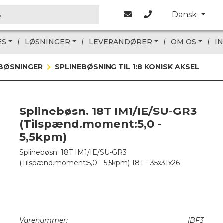
Dansk
ES
LØSNINGER
LEVERANDØRER
OM OS
I
EBØSNINGER
SPLINEBØSNING TIL 1:8 KONISK AKSEL
Splinebøsn. 18T IM1/IE/SU-GR3
(Tilspænd.moment:5,0 -
5,5kpm)
Splinebøsn. 18T IM1/IE/SU-GR3
(Tilspænd.moment:5,0 - 5,5kpm) 18T - 35x31x26
Varenummer:
IBF3