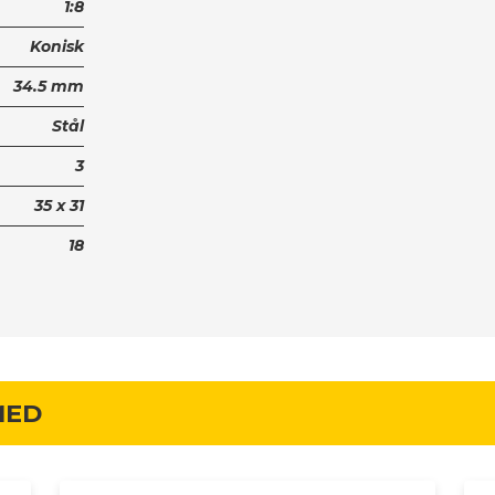
1:8
Konisk
34.5 mm
Stål
3
35 x 31
18
MED