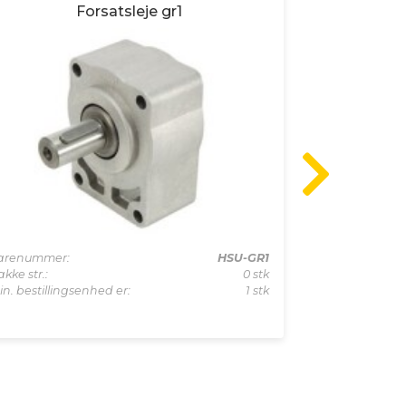
Forsatsleje gr1
arenummer:
HSU-GR1
Varenummer:
kke str.:
0 stk
Pakke str.:
in. bestillingsenhed er:
1 stk
Min. bestillin