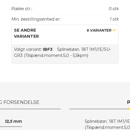
Pakke str.:
0 stk
Min. bestillingsenhed er:
1 stk
SE ANDRE
6 VARIANTER
VARIANTER
Valgt variant:
IBF3
Splinebøsn. 18T IM1/IE/SU-
GR3 (Tilspænd.moment:5,0 - 5,5kpm)
G FORSENDELSE
12,5 mm
Splinebøsn. 18T IM1/
(Tilspænd.moment:5,0 