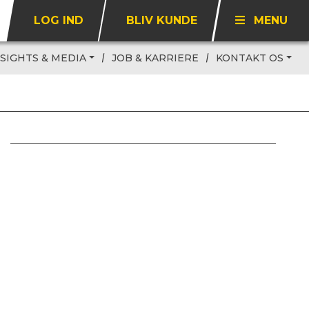
LOG IND
BLIV KUNDE
MENU
NSIGHTS & MEDIA
JOB & KARRIERE
KONTAKT OS