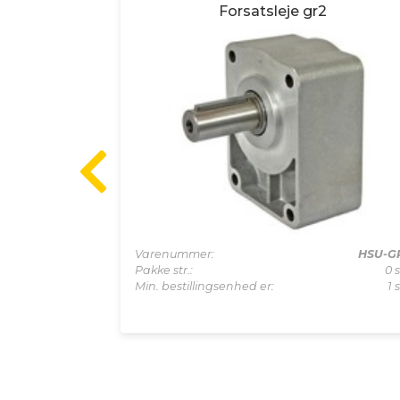
0x1.5
Forsatsleje gr2
M12S
Varenummer:
HSU-G
0 stk
Pakke str.:
0 s
1 stk
Min. bestillingsenhed er:
1 