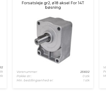
Forsatsleje gr2, ø18 aksel For 14T
bøsning
R2
V
tk
Pa
Varenummer:
25602
stk
M
Pakke str.:
0 stk
Min. bestillingsenhed er:
1 stk