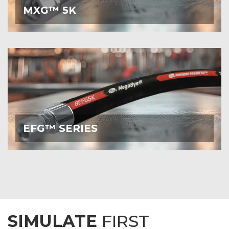
GATES MXG5K
»
MXG™ 5K
Gates EFG
er en spiralslange med ståltråd, udviklet
til højtryksapplikationer med høje impulser og høje
temperaturer.
GATES EFG
»
EFG™ SERIES
SIMULATE
FIRST