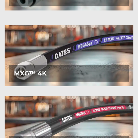
Gates MXG4K
XSpiral med vævet spiraltråd er let,
meget fleksibel og godkendt til én million
impulscyklusser. Den kan erstatte konventionelle
spiralslanger direkte.
GATES MXG4K
»
MXG™ 4K
Gates MXG5K
– ydeevne på næste niveau,
udviklet til at maksimere driftstiden og øge
produktiviteten.