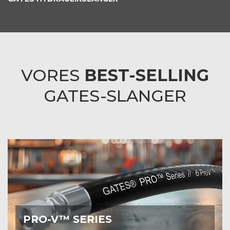
VORES
BEST-SELLING
GATES-SLANGER
Gates ProV
hydraulikslanger med variabelt tryk er
ideelle til mindre krævende hydrauliske
applikationer med mellemtryk og moderate/lave
krav til fleksibilitet.
PRO-V™ SERIES