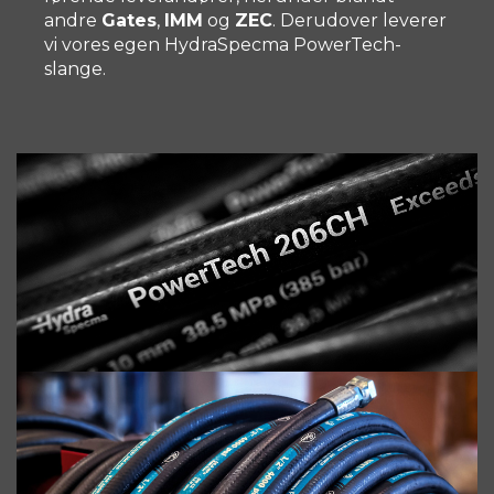
andre
Gates
,
IMM
og
ZEC
. Derudover leverer
vi vores egen HydraSpecma PowerTech-
slange.