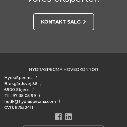
KONTAKT SALG
HYDRASPECMA HOVEDKONTOR
HydraSpecma
Bækgårdsvej 36
6900 Skjern
Tlf.: 97 35 05 99
hsdk@hydraspecma.com
CVR: 87552411