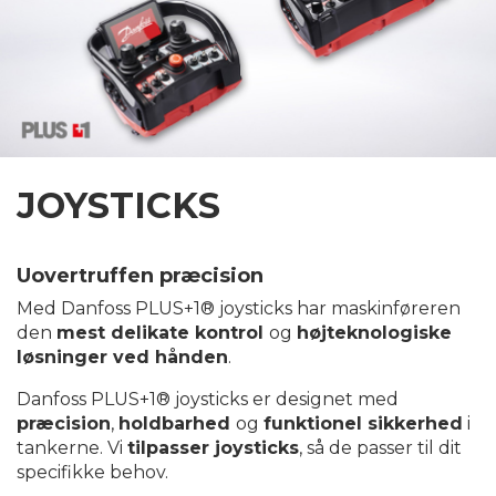
JOYSTICKS
Uovertruffen præcision
Med Danfoss PLUS+1® joysticks har maskinføreren
den
mest delikate kontrol
og
højteknologiske
løsninger ved hånden
.
Danfoss PLUS+1® joysticks er designet med
præcision
,
holdbarhed
og
funktionel sikkerhed
i
tankerne. Vi
tilpasser joysticks
, så de passer til dit
specifikke behov.