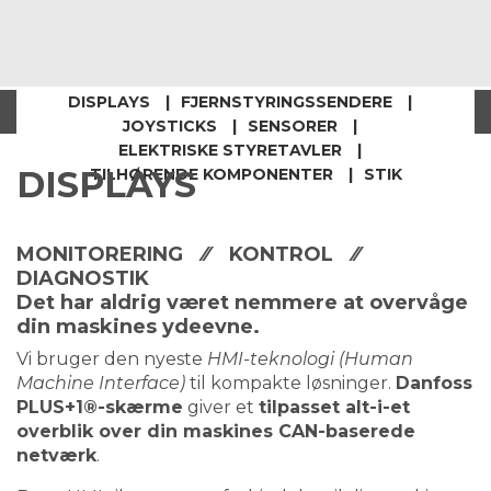
DISPLAYS
FJERNSTYRINGSSENDERE
JOYSTICKS
SENSORER
ELEKTRISKE STYRETAVLER
DISPLAYS
TILHØRENDE KOMPONENTER
STIK
MONITORERING ⁄⁄ KONTROL ⁄⁄
DIAGNOSTIK
Det har aldrig været nemmere at overvåge
din maskines ydeevne.
Vi bruger den nyeste
HMI-teknologi (Human
Machine Interface)
til kompakte løsninger.
Danfoss
PLUS+1®-skærme
giver et
tilpasset alt-i-et
overblik over din maskines CAN-baserede
netværk
.