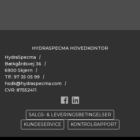
HYDRASPECMA HOVEDKONTOR
HydraSpecma
Bækgårdsvej 36
6900 Skjern
Tlf.: 97 35 05 99
hsdk@hydraspecma.com
CVR: 87552411
SALGS- & LEVERINGSBETINGELSER
KUNDESERVICE
KONTROLRAPPORT