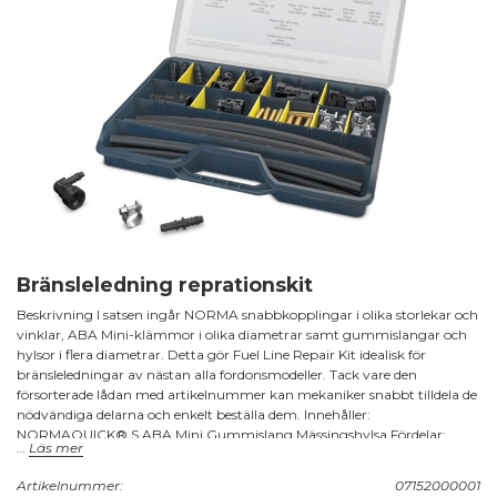
Bränsleledning reprationskit
Beskrivning I satsen ingår NORMA snabbkopplingar i olika storlekar och
vinklar, ABA Mini-klämmor i olika diametrar samt gummislangar och
hylsor i flera diametrar. Detta gör Fuel Line Repair Kit idealisk för
bränsleledningar av nästan alla fordonsmodeller. Tack vare den
försorterade lådan med artikelnummer kan mekaniker snabbt tilldela de
nödvändiga delarna och enkelt beställa dem. Innehåller:
NORMAQUICK® S ABA Mini Gummislang Mässingshylsa Fördelar:
Läs mer
Tillgång till OEM-kvalitetsmaterial som används regelbundet
Ekonomisk lösning för att reparera defekta bränsleledningar Enkel
Artikelnummer:
07152000001
identifiering av komponenterna i satsen