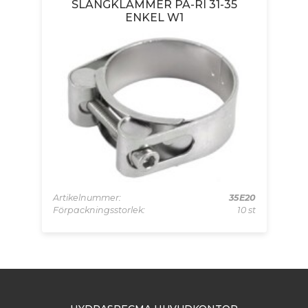
SLANGKLAMMER PA-RI 31-35
ENKEL W1
D20
Artikelnummer:
35E20
Ar
0 st
Förpackningsstorlek:
10 st
Fö