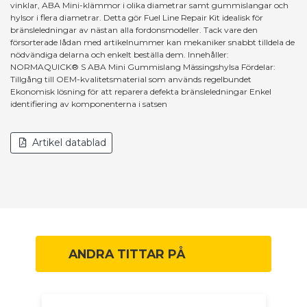
vinklar, ABA Mini-klämmor i olika diametrar samt gummislangar och
hylsor i flera diametrar. Detta gör Fuel Line Repair Kit idealisk för
bränsleledningar av nästan alla fordonsmodeller. Tack vare den
försorterade lådan med artikelnummer kan mekaniker snabbt tilldela de
nödvändiga delarna och enkelt beställa dem. Innehåller:
NORMAQUICK® S ABA Mini Gummislang Mässingshylsa Fördelar:
Tillgång till OEM-kvalitetsmaterial som används regelbundet
Ekonomisk lösning för att reparera defekta bränsleledningar Enkel
identifiering av komponenterna i satsen
Artikel datablad
ANDRA TITTAR PÅ