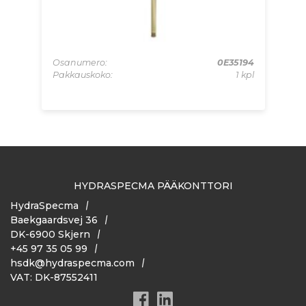
99S
Osanumero:
0E35194
Os
 kpl
Pakkauskoko:
1 kpl
Pa
HYDRASPECMA PÄÄKONTTORI
HydraSpecma
Baekgaardsvej 36
DK-6900 Skjern
+45 97 35 05 99
hsdk@hydraspecma.com
VAT: DK-87552411