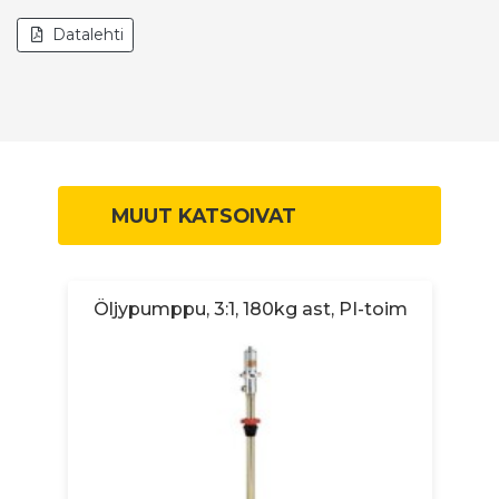
Datalehti
MUUT KATSOIVAT
Öljypumppu, 3:1, 180kg ast, PI-toim