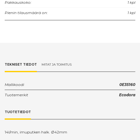
Pakkauskoko:
1 kpl
Pienin tilausmäärä on:
1 kpl
TEKNISET TIEDOT
MITAT JA TOIMITUS
Mallikoodi
0E35160
Tuotemerkit
Ecodora
TUOTETIEDOT
14l/min, imuputken halk. Ø42mm