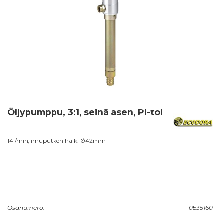
Öljypumppu, 3:1, seinä asen, PI-toi
14l/min, imuputken halk. Ø42mm
Osanumero:
0E35160