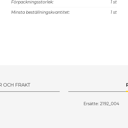
Förpackningsstorlek:
1 st
Minsta beställningskvantitet:
1 st
R OCH FRAKT
Ersätte: 2192_004