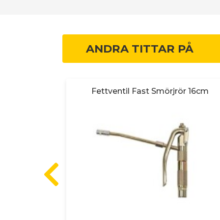
ANDRA TITTAR PÅ
yck WP 600
Fettventil Fast Smörjrör 16cm