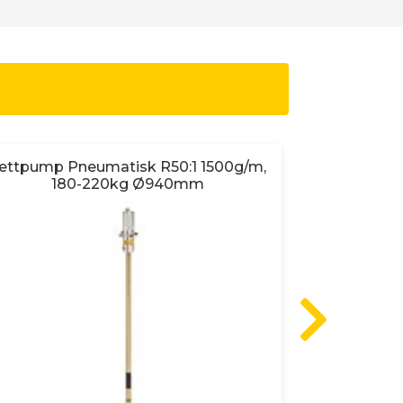
ettpump Pneumatisk R50:1 1500g/m,
OLJEBOR
180-220kg Ø940mm