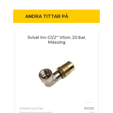
ANDRA TITTAR PÅ
°C
Svivel Inv-G1/2'' Viton, 20 bar,
S
Mässing
Ar
Fö
302
Artikelnummer:
KG212
1 st
Förpackningsstorlek:
1 st