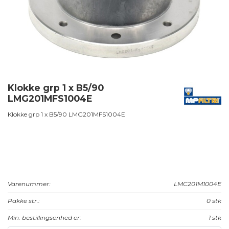
Klokke grp 1 x B5/90
LMG201MFS1004E
Klokke grp 1 x B5/90 LMG201MFS1004E
Varenummer:
LMC201M1004E
Pakke str.:
0 stk
Min. bestillingsenhed er:
1 stk