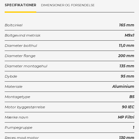
SPECIFIKATIONER
DIMENSIONER OG FORSENDELSE
Boltcirkel
165 mm
Boltgevind metrisk
M9x1
Diameter bolthul
11,0 mm
Diameter flange
200 mm
Diameter montagehul
135 mm
Dybde
95 mm
Materiale
Aluminium
Montagetype
B5
Motor byggestørrelse
90 IEC
Mærke navn
MP Filtri
Pumpegruppe
1
Reces mod motor
130 mm