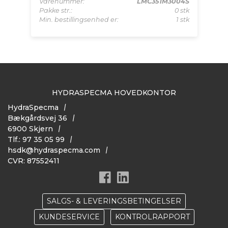
04S
Varenummer:
LMC351M3004S
Va
 stk
Pakke str.:
0 stk
Pa
 stk
Min. bestillingsenhed er:
1 stk
Mi
HYDRASPECMA HOVEDKONTOR
HydraSpecma
Bækgårdsvej 36
6900 Skjern
Tlf.: 97 35 05 99
hsdk@hydraspecma.com
CVR: 87552411
SALGS- & LEVERINGSBETINGELSER
KUNDESERVICE
KONTROLRAPPORT