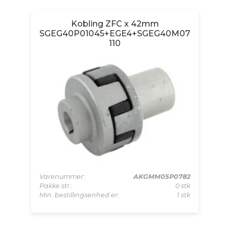
Kobling ZFC x 42mm
30
SGEG40P01045+EGE4+SGEG40M07
S
110
5MM
Varenummer:
AKGMM05P0782
Va
 stk
Pakke str.:
0 stk
Pa
 stk
Min. bestillingsenhed er:
1 stk
Mi