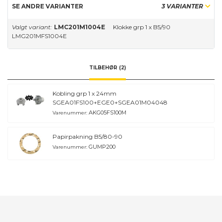
SE ANDRE VARIANTER
3 VARIANTER
Valgt variant:
LMC201M1004E
Klokke grp 1 x B5/90
LMG201MFS1004E
TILBEHØR (2)
Kobling grp 1 x 24mm
SGEA01FS100+EGE0+SGEA01M04048
AKG05FS100M
Varenummer:
Papirpakning B5/80-90
GUMP200
Varenummer: