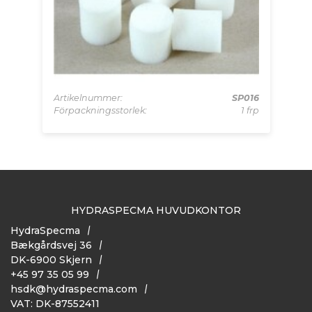
-TE
 frp
Artikelnummer:
SP016
Ar
Förpackningsstorlek:
1 frp
Fö
HYDRASPECMA HUVUDKONTOR
HydraSpecma
Bækgårdsvej 36
DK-6900 Skjern
+45 97 35 05 99
hsdk@hydraspecma.com
VAT: DK-87552411