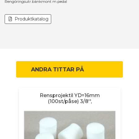
Rengöringsutr.bänkmont m.pedal
Produktkatalog
ANDRA TITTAR PÅ
p
Rensprojektil YD=16mm
(100st/påse) 3/8'',